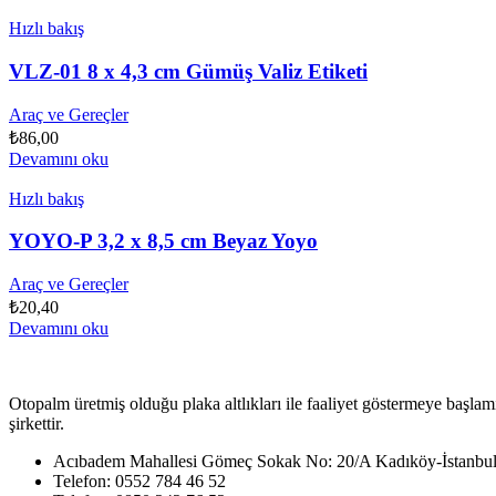
Hızlı bakış
VLZ-01 8 x 4,3 cm Gümüş Valiz Etiketi
Araç ve Gereçler
₺
86,00
Devamını oku
Hızlı bakış
YOYO-P 3,2 x 8,5 cm Beyaz Yoyo
Araç ve Gereçler
₺
20,40
Devamını oku
Otopalm üretmiş olduğu plaka altlıkları ile faaliyet göstermeye başlam
şirkettir.
Acıbadem Mahallesi Gömeç Sokak No: 20/A Kadıköy-İstanbu
Telefon: 0552 784 46 52