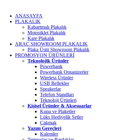
ANASAYFA
PLAKALIK
Kabartmalı Plakalık
Motosiklet Plakalık
Kare Plakalık
ARAÇ SHOWROOM PLAKALIK
Plaka Üstü Showroom Plakalık
PROMOSYON ÜRÜNLERİ
Teknolojik Ürünler
Powerbank
Powerbank Organizerler
Wireless Ürünler
USB Bellekler
Speakerlar
Telefon Standları
Teknoloji Ürünleri
Kişisel Ürünler & Aksesuarlar
Kupa ve Plaketler
Lüks Hediyelik Setler
Çakmak
Yazım Gereçleri
Kalemler
Termoslar ve Bardaklar