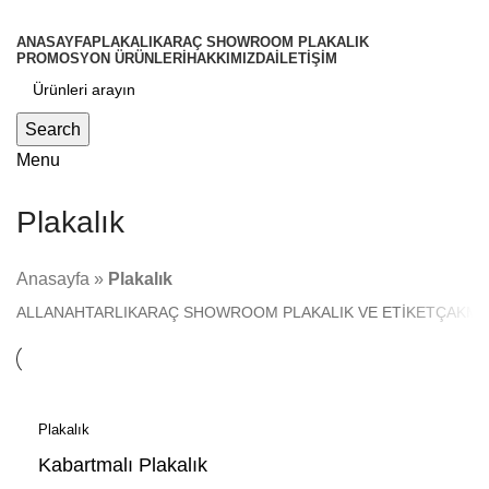
ANASAYFA
PLAKALIK
ARAÇ SHOWROOM PLAKALIK
PROMOSYON ÜRÜNLERİ
HAKKIMIZDA
İLETİŞİM
Search
Menu
Plakalık
Anasayfa
»
Plakalık
ALL
ANAHTARLIK
ARAÇ SHOWROOM PLAKALIK VE ETİKET
ÇAKMA
Plakalık
Kabartmalı Plakalık