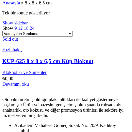
Anasayfa
»
8 x 8 x 6,5 cm
Tek bir sonuç gösteriliyor
Show sidebar
Show
9
12
18
24
Sold out
Hızlı bakış
KUP-625 8 x 8 x 6,5 cm Küp Bloknot
Bloknotlar ve Sümenler
₺
0,00
Devamını oku
Otopalm üretmiş olduğu plaka altlıkları ile faaliyet göstermeye
başlamıştır.Ürün yelpazesini genişletmiş olup şuanda ruhsat kabı,
anahtarlık, oto kokusu ve diğer promosyon ürünleri ile sektöre iyi
hizmet veren bir şirkettir.
Acıbadem Mahallesi Gömeç Sokak No: 20/A Kadıköy-
İstanbul