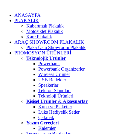
ANASAYFA
PLAKALIK
Kabartmalı Plakalık
Motosiklet Plakalık
Kare Plakalık
ARAÇ SHOWROOM PLAKALIK
Plaka Üstü Showroom Plakalık
PROMOSYON ÜRÜNLERİ
Teknolojik Ürünler
Powerbank
Powerbank Organizerler
Wireless Ürünler
USB Bellekler
Speakerlar
Telefon Standları
Teknoloji Ürünleri
Kişisel Ürünler & Aksesuarlar
Kupa ve Plaketler
Lüks Hediyelik Setler
Çakmak
Yazım Gereçleri
Kalemler
Termoslar ve Bardaklar