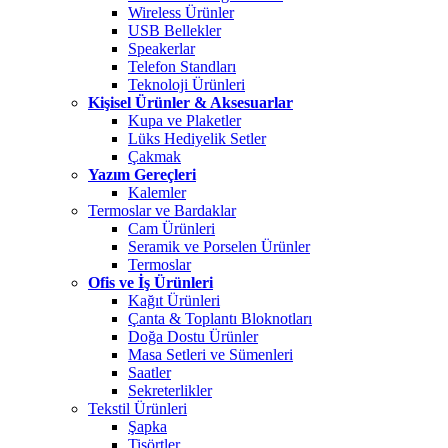
Wireless Ürünler
USB Bellekler
Speakerlar
Telefon Standları
Teknoloji Ürünleri
Kişisel Ürünler & Aksesuarlar
Kupa ve Plaketler
Lüks Hediyelik Setler
Çakmak
Yazım Gereçleri
Kalemler
Termoslar ve Bardaklar
Cam Ürünleri
Seramik ve Porselen Ürünler
Termoslar
Ofis ve İş Ürünleri
Kağıt Ürünleri
Çanta & Toplantı Bloknotları
Doğa Dostu Ürünler
Masa Setleri ve Sümenleri
Saatler
Sekreterlikler
Tekstil Ürünleri
Şapka
Tişörtler