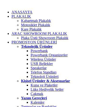
ANASAYFA
PLAKALIK
Kabartmalı Plakalık
Motosiklet Plakalık
Kare Plakalık
ARAÇ SHOWROOM PLAKALIK
Plaka Üstü Showroom Plakalık
PROMOSYON ÜRÜNLERİ
Teknolojik Ürünler
Powerbank
Powerbank Organizerler
Wireless Ürünler
USB Bellekler
Speakerlar
Telefon Standları
Teknoloji Ürünleri
Kişisel Ürünler & Aksesuarlar
Kupa ve Plaketler
Lüks Hediyelik Setler
Çakmak
Yazım Gereçleri
Kalemler
Termoslar ve Bardaklar