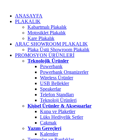
ANASAYFA
PLAKALIK
Kabartmalı Plakalık
Motosiklet Plakalık
Kare Plakalık
ARAÇ SHOWROOM PLAKALIK
Plaka Üstü Showroom Plakalık
PROMOSYON ÜRÜNLERİ
Teknolojik Ürünler
Powerbank
Powerbank Organizerler
Wireless Ürünler
USB Bellekler
Speakerlar
Telefon Standları
Teknoloji Ürünleri
Kişisel Ürünler & Aksesuarlar
Kupa ve Plaketler
Lüks Hediyelik Setler
Çakmak
Yazım Gereçleri
Kalemler
Termoslar ve Bardaklar