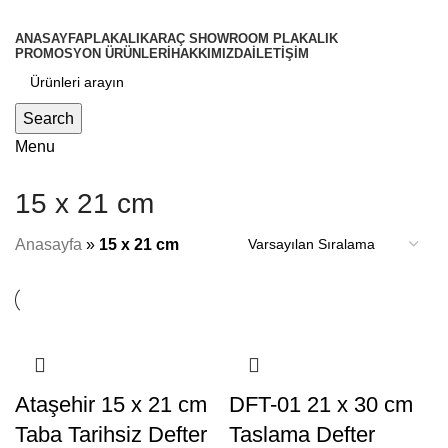
ANASAYFA
PLAKALIK
ARAÇ SHOWROOM PLAKALIK
PROMOSYON ÜRÜNLERİ
HAKKIMIZDA
İLETİŞİM
Search
Menu
15 x 21 cm
Anasayfa
»
15 x 21 cm
Ataşehir 15 x 21 cm
DFT-01 21 x 30 cm
Taba Tarihsiz Defter
Taslama Defter