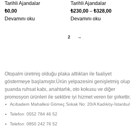
Tarihli Ajandalar
Tarihli Ajandalar
₺
0,00
₺
230,00
–
₺
328,00
Devamını oku
Devamını oku
1
2
→
Otopalm üretmiş olduğu plaka altlıkları ile faaliyet
göstermeye başlamıştır.Ürün yelpazesini genişletmiş olup
şuanda ruhsat kabı, anahtarlık, oto kokusu ve diğer
promosyon ürünleri ile sektöre iyi hizmet veren bir şirkettir.
Acıbadem Mahallesi Gömeç Sokak No: 20/A Kadıköy-İstanbul
Telefon: 0552 784 46 52
Telefon: 0850 242 76 52