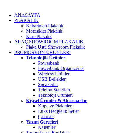
ANASAYFA
PLAKALIK
Kabartmalı Plakalık
Motosiklet Plakalık
Kare Plakalık
ARAÇ SHOWROOM PLAKALIK
Plaka Üstü Showroom Plakalık
PROMOSYON ÜRÜNLERİ
Teknolojik Ürünler
Powerbank
Powerbank Organizerler
Wireless Ürünler
USB Bellekler
Speakerlar
Telefon Standları
Teknoloji Ürünleri
Kişisel Ürünler & Aksesuarlar
Kupa ve Plaketler
Lüks Hediyelik Setler
Çakmak
Yazım Gereçleri
Kalemler
Termoslar ve Bardaklar