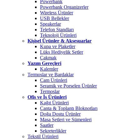
Powerbank
Powerbank Organizerler
Wireless Ürünler
USB Bellekler
Speakerlar
Telefon Standları
Teknoloji Ürünleri
Kişisel Ürünler & Aksesuarlar
Kupa ve Plaketler
Lüks Hediyelik Setler
Çakmak
Yazım Gereçleri
Kalemler
Termoslar ve Bardaklar
Cam Ürünleri
Seramik ve Porselen Ürünler
Termoslar
Ofis ve İş Ürünleri
Kağıt Ürünleri
Çanta & Toplantı Bloknotları
Doğa Dostu Ürünler
Masa Setleri ve Sümenleri
Saatler
Sekreterlikler
Tekstil Ürünleri