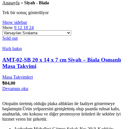
Anasayfa
»
Siyah - Biala
Tek bir sonuç gösteriliyor
Show sidebar
Show
9
12
18
24
Sold out
Hızlı bakış
AMT-02-SB 20 x 14 x 7 cm Siyah – Biala Osmanlı
Masa Takvimi
Masa Takvimleri
₺
84,00
Devamını oku
Otopalm üretmiş olduğu plaka altlıkları ile faaliyet göstermeye
başlamıştır.Ürün yelpazesini genişletmiş olup şuanda ruhsat kabı,
anahtarlık, oto kokusu ve diğer promosyon ürünleri ile sektöre iyi
hizmet veren bir şirkettir.
Acıbadem Mahallesi Gömeç Sokak No: 20/A Kadıköy-