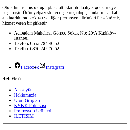
Otopalm üretmiş olduğu plaka altlıkları ile faaliyet göstermeye
başlamıştır.Ürün yelpazesini genişletmiş olup şuanda ruhsat kabı,
anahtarlık, oto kokusu ve diğer promosyon ürünleri ile sektöre iyi
hizmet veren bir şirkettir.
Acıbadem Mahallesi Gömeç Sokak No: 20/A Kadıköy-
İstanbul
Telefon: 0552 784 46 52
Telefon: 0850 242 76 52
Facebook
Instagram
Hızlı Menü
Anasayfa
Hakkımızda
Ürün Grupları
KVKK Politikası
Promosyon Ürünleri
İLETİŞİM