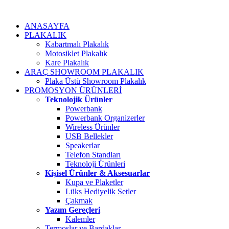
ANASAYFA
PLAKALIK
Kabartmalı Plakalık
Motosiklet Plakalık
Kare Plakalık
ARAÇ SHOWROOM PLAKALIK
Plaka Üstü Showroom Plakalık
PROMOSYON ÜRÜNLERİ
Teknolojik Ürünler
Powerbank
Powerbank Organizerler
Wireless Ürünler
USB Bellekler
Speakerlar
Telefon Standları
Teknoloji Ürünleri
Kişisel Ürünler & Aksesuarlar
Kupa ve Plaketler
Lüks Hediyelik Setler
Çakmak
Yazım Gereçleri
Kalemler
Termoslar ve Bardaklar