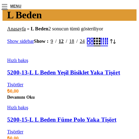
MENU
L Beden
Anasayfa
»
L Beden
2 sonucun tümü gösteriliyor
Show sidebar
Show
9
12
18
24
Hızlı bakış
5200-13-L L Beden Yeşil Bisiklet Yaka Tişört
Tişörtler
₺
0,00
Devamını Oku
Hızlı bakış
5200-15-L L Beden Füme Polo Yaka Tişört
Tişörtler
₺
0,00