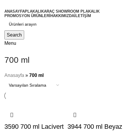
ANASAYFA
PLAKALIK
ARAÇ SHOWROOM PLAKALIK
PROMOSYON ÜRÜNLERİ
HAKKIMIZDA
İLETİŞİM
Search
Menu
700 ml
Anasayfa
»
700 ml
3590 700 ml Lacivert
3944 700 ml Beyaz