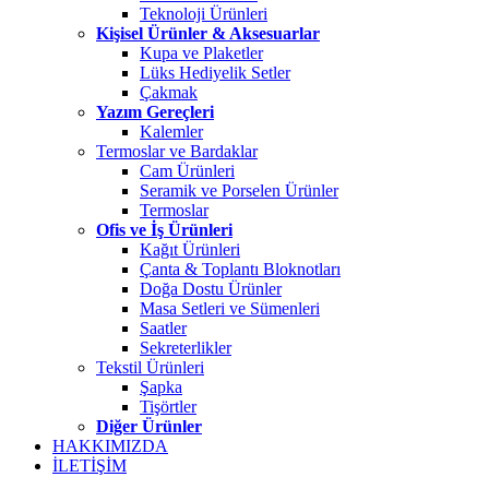
Teknoloji Ürünleri
Kişisel Ürünler & Aksesuarlar
Kupa ve Plaketler
Lüks Hediyelik Setler
Çakmak
Yazım Gereçleri
Kalemler
Termoslar ve Bardaklar
Cam Ürünleri
Seramik ve Porselen Ürünler
Termoslar
Ofis ve İş Ürünleri
Kağıt Ürünleri
Çanta & Toplantı Bloknotları
Doğa Dostu Ürünler
Masa Setleri ve Sümenleri
Saatler
Sekreterlikler
Tekstil Ürünleri
Şapka
Tişörtler
Diğer Ürünler
HAKKIMIZDA
İLETİŞİM