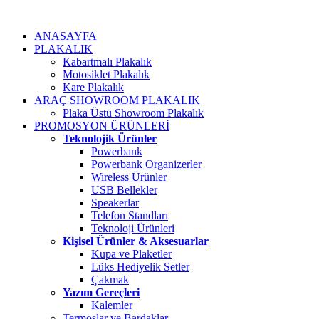
ANASAYFA
PLAKALIK
Kabartmalı Plakalık
Motosiklet Plakalık
Kare Plakalık
ARAÇ SHOWROOM PLAKALIK
Plaka Üstü Showroom Plakalık
PROMOSYON ÜRÜNLERİ
Teknolojik Ürünler
Powerbank
Powerbank Organizerler
Wireless Ürünler
USB Bellekler
Speakerlar
Telefon Standları
Teknoloji Ürünleri
Kişisel Ürünler & Aksesuarlar
Kupa ve Plaketler
Lüks Hediyelik Setler
Çakmak
Yazım Gereçleri
Kalemler
Termoslar ve Bardaklar