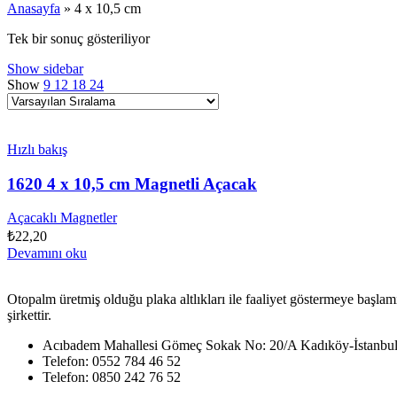
Anasayfa
»
4 x 10,5 cm
Tek bir sonuç gösteriliyor
Show sidebar
Show
9
12
18
24
Hızlı bakış
1620 4 x 10,5 cm Magnetli Açacak
Açacaklı Magnetler
₺
22,20
Devamını oku
Otopalm üretmiş olduğu plaka altlıkları ile faaliyet göstermeye başlam
şirkettir.
Acıbadem Mahallesi Gömeç Sokak No: 20/A Kadıköy-İstanbu
Telefon: 0552 784 46 52
Telefon: 0850 242 76 52