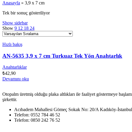
Anasayfa
»
3,9 x 7 cm
Tek bir sonuç gösteriliyor
Show sidebar
Show
9
12
18
24
Hızlı bakış
AN-5635 3,9 x 7 cm Turkuaz Tek Yön Anahtarlık
Anahtarlıklar
₺
42,90
Devamını oku
Otopalm üretmiş olduğu plaka altlıkları ile faaliyet göstermeye başlam
şirkettir.
Acıbadem Mahallesi Gömeç Sokak No: 20/A Kadıköy-İstanbu
Telefon: 0552 784 46 52
Telefon: 0850 242 76 52