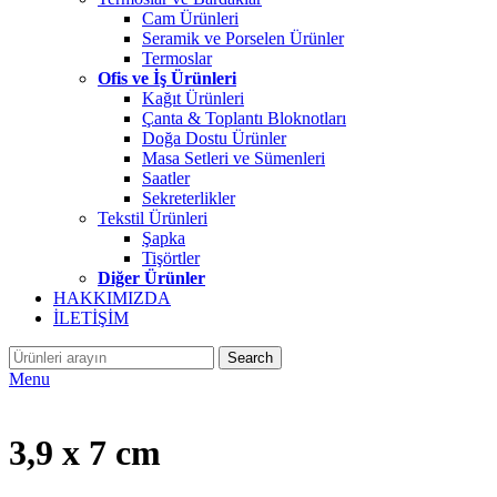
Cam Ürünleri
Seramik ve Porselen Ürünler
Termoslar
Ofis ve İş Ürünleri
Kağıt Ürünleri
Çanta & Toplantı Bloknotları
Doğa Dostu Ürünler
Masa Setleri ve Sümenleri
Saatler
Sekreterlikler
Tekstil Ürünleri
Şapka
Tişörtler
Diğer Ürünler
HAKKIMIZDA
İLETİŞİM
Search
Menu
3,9 x 7 cm