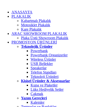
ANASAYFA
PLAKALIK
Kabartmalı Plakalık
Motosiklet Plakalık
Kare Plakalık
ARAÇ SHOWROOM PLAKALIK
Plaka Üstü Showroom Plakalık
PROMOSYON ÜRÜNLERİ
Teknolojik Ürünler
Powerbank
Powerbank Organizerler
Wireless Ürünler
USB Bellekler
Speakerlar
Telefon Standları
Teknoloji Ürünleri
Kişisel Ürünler & Aksesuarlar
Kupa ve Plaketler
Lüks Hediyelik Setler
Çakmak
Yazım Gereçleri
Kalemler
Termoslar ve Bardaklar