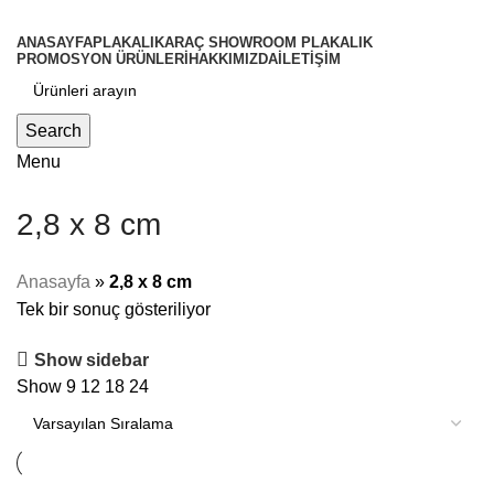
ANASAYFA
PLAKALIK
ARAÇ SHOWROOM PLAKALIK
PROMOSYON ÜRÜNLERİ
HAKKIMIZDA
İLETİŞİM
Search
Menu
2,8 x 8 cm
Anasayfa
»
2,8 x 8 cm
Tek bir sonuç gösteriliyor
Show sidebar
Show
9
12
18
24