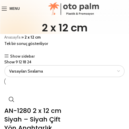
MENU
2 x 12 cm
Anasayfa
»
2 x 12 cm
Tek bir sonuç gösteriliyor
Show sidebar
Show
9
12
18
24
AN-1280 2 x 12 cm
Siyah – Siyah Çift
Yön Anahtarlık