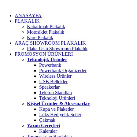
ANASAYFA
PLAKALIK
Kabartmalı Plakalık
Motosiklet Plakalık
Kare Plakalık
ARAÇ SHOWROOM PLAKALIK
Plaka Üstü Showroom Plakalık
PROMOSYON ÜRÜNLERİ
Teknolojik Ürünler
Powerbank
Powerbank Organizerler
Wireless Ürünler
USB Bellekler
Speakerlar
Telefon Standları
Teknoloji Ürünleri
Kişisel Ürünler & Aksesuarlar
Kupa ve Plaketler
Lüks Hediyelik Setler
Çakmak
Yazım Gereçleri
Kalemler
Termoslar ve Bardaklar