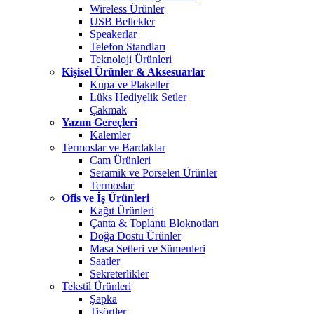
Wireless Ürünler
USB Bellekler
Speakerlar
Telefon Standları
Teknoloji Ürünleri
Kişisel Ürünler & Aksesuarlar
Kupa ve Plaketler
Lüks Hediyelik Setler
Çakmak
Yazım Gereçleri
Kalemler
Termoslar ve Bardaklar
Cam Ürünleri
Seramik ve Porselen Ürünler
Termoslar
Ofis ve İş Ürünleri
Kağıt Ürünleri
Çanta & Toplantı Bloknotları
Doğa Dostu Ürünler
Masa Setleri ve Sümenleri
Saatler
Sekreterlikler
Tekstil Ürünleri
Şapka
Tişörtler