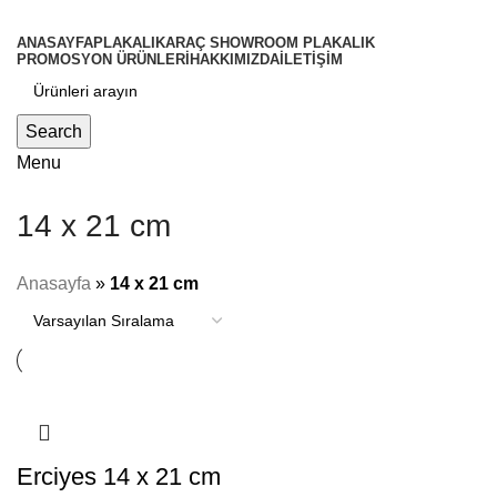
ANASAYFA
PLAKALIK
ARAÇ SHOWROOM PLAKALIK
PROMOSYON ÜRÜNLERİ
HAKKIMIZDA
İLETİŞİM
Search
Menu
14 x 21 cm
Anasayfa
»
14 x 21 cm
Erciyes 14 x 21 cm