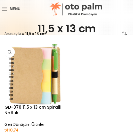
MENU
11,5 x 13 cm
Anasayfa
»
11,5 x 13 cm
GD-070 11,5 x 13 cm Spiralli
Notluk
Geri Dönüşüm Ürünler
₺
110,74