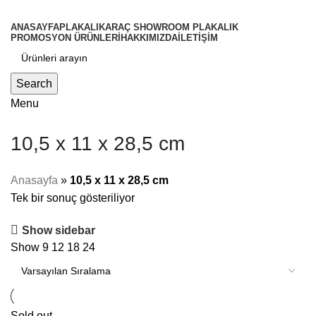
ANASAYFA
PLAKALIK
ARAÇ SHOWROOM PLAKALIK
PROMOSYON ÜRÜNLERİ
HAKKIMIZDA
İLETİŞİM
Search
Menu
10,5 x 11 x 28,5 cm
Anasayfa
»
10,5 x 11 x 28,5 cm
Tek bir sonuç gösteriliyor
Show sidebar
Show
9
12
18
24
Sold out